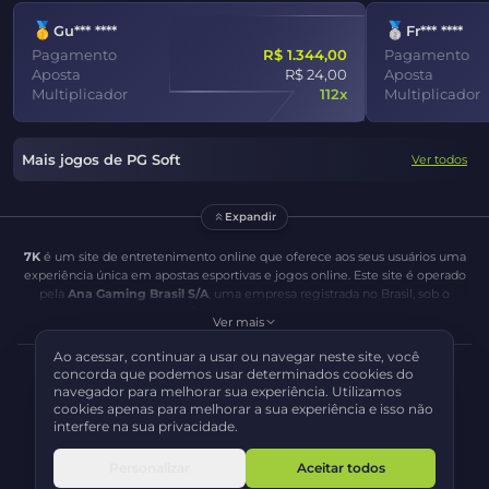
🥇
🥈
Tree of Fortune
Gu*** ****
é um jogo de cassino online da
PG Soft
Fr*** ****
,
disponível na
7K
. Com mecânica envolvente e gráficos de
Pagamento
R$ 1.344,00
Pagamento
Aposta
R$ 24,00
Aposta
qualidade, oferece uma experiência completa para quem
Multiplicador
112
x
Multiplicador
busca diversão e oportunidades de prêmios em cada
rodada.
Mais jogos de PG Soft
Ver todos
Como jogar Tree of Fortune na 7K
Para começar a jogar
Tree of Fortune
, basta ajustar o valor
da aposta e iniciar a rodada. O jogo é fácil de entender e
Expandir
indicado tanto para quem está começando quanto para
7K
é um site de entretenimento online que oferece aos seus usuários uma
jogadores experientes da PG Soft.
experiência única em apostas esportivas e jogos online. Este site é operado
pela
Ana Gaming Brasil S/A
, uma empresa registrada no Brasil, sob o
Sobre o Tree of Fortune
número CNPJ
55.933.850/0001-34
, entidade devidamente autorizada a
Ver mais
O
Tree of Fortune
segue o padrão de qualidade da PG Soft,
operar a modalidade lotérica de apostas de quota fixa no Brasil, em
temática desportiva e jogos online, conjuntamente, pela Secretaria de
com tecnologia auditada e resultados aleatórios. Com RTP
Ao acessar, continuar a usar ou navegar neste site, você
Este site utiliza cookies
Prêmios e Apostas do Ministério da Fazenda, conforme Portaria SPA/MF
+18 · JOGUE COM
médio de
97%
, oferece uma boa relação entre risco e
concorda que podemos usar determinados cookies do
n.º 322/2025, publicada em 17 de fevereiro de 2025 no Diário Oficial da
RESPONSABILIDADE
navegador para melhorar sua experiência. Utilizamos
retorno a cada partida.
República Federativa do Brasil.
cookies apenas para melhorar a sua experiência e isso não
APOSTA NÃO É
INVESTIMENTO
interfere na sua privacidade.
Por que jogar Tree of Fortune na 7K
Ao acessar, continuar a usar ou navegar neste site, você concorda que
podemos usar determinados cookies do navegador para melhorar sua
Na
7K
, você joga com total segurança, suporte rápido e
Personalizar
Aceitar todos
experiência ao usar nosso site. Utilizamos cookies apenas para melhorar a
depósitos via Pix. A plataforma é licenciada e reúne