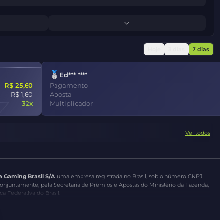
Hoje
3 dias
7 dias
🥈
ce uma experiência completa para quem busca diversão e
Ed*** ****
R$ 25,60
Pagamento
R$ 1,60
Aposta
32
x
Multiplicador
nto para quem está começando quanto para jogadores experientes
Ver todos
75%
, oferece uma boa relação entre risco e retorno a cada
 Gaming Brasil S/A
, uma empresa registrada no Brasil, sob o número CNPJ
 conjuntamente, pela Secretaria de Prêmios e Apostas do Ministério da Fazenda,
a Federativa do Brasil.
G Soft e demais provedores parceiros. Jogue com responsabilidade!
so site. Utilizamos cookies apenas para melhorar a sua experiência e isso não