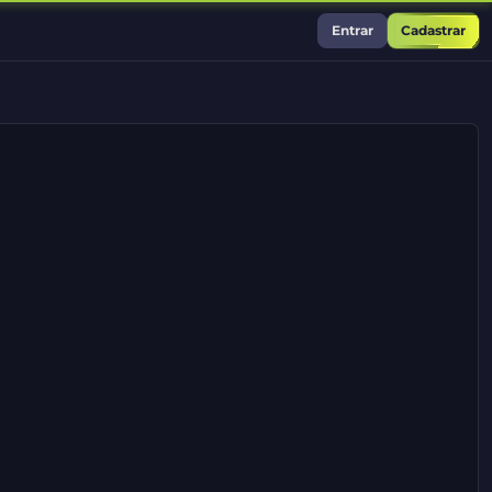
Entrar
Cadastrar