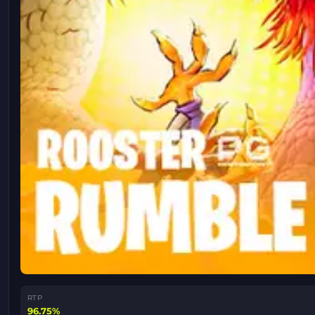
RTP
96.75%