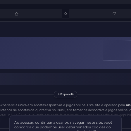
0
nível na
7K
. Com mecânica envolvente e gráficos de qualidade, ofere
a aposta e iniciar a rodada. O jogo é fácil de entender e indicado ta
 tecnologia auditada e resultados aleatórios. Com RTP médio de
96.
Expandir
periência única em apostas esportivas e jogos online. Este site é operado pela
Ana
otérica de apostas de quota fixa no Brasil, em temática desportiva e jogos online,
MF n.º 322/2025, publicada em 17 de fevereiro de 2025 no Diário Oficial da Repúblic
s via Pix. A plataforma é licenciada e reúne dezenas de títulos da P
Ao acessar, continuar a usar ou navegar neste site, você
Ver mais
Este site utiliza cookies
s usar determinados cookies do navegador para melhorar sua experiência ao usar nos
concorda que podemos usar determinados cookies do
interfere na sua privacidade.