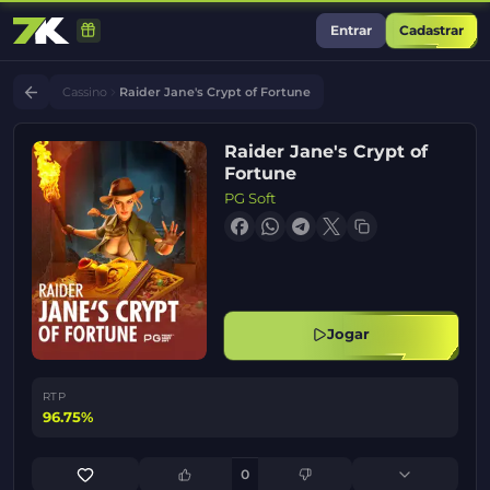
Entrar
Cadastrar
Cassino
Raider Jane's Crypt of Fortune
Raider Jane's Crypt of
Fortune
PG Soft
Jogar
RTP
96.75%
0