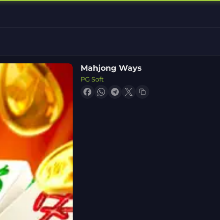
Mahjong Ways
PG Soft