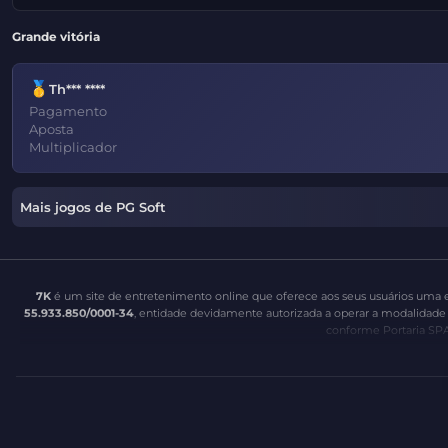
Mahjong Ways
Grande vitória
PG Soft
🥇
Mahjong Ways
Th*** ****
é um jogo de cassino online da
PG Soft
, disponí
oportunidades de prêmios em cada rodada.
Pagamento
Aposta
Como jogar Mahjong Ways na 7K
Multiplicador
Para começar a jogar
Mahjong Ways
, basta ajustar o valor da 
PG Soft.
Mais jogos de PG Soft
Sobre o Mahjong Ways
O
Mahjong Ways
segue o padrão de qualidade da PG Soft, com 
Por que jogar Mahjong Ways na 7K
7K
é um site de entretenimento online que oferece aos seus usuários uma ex
55.933.850/0001-34
, entidade devidamente autorizada a operar a modalidade l
Na
7K
, você joga com total segurança, suporte rápido e depósito
conforme Portaria SPA/
Ao acessar, continuar a usar ou navegar neste site, você concorda que podemo
O uso desta plata