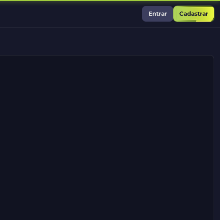
Entrar
Cadastrar