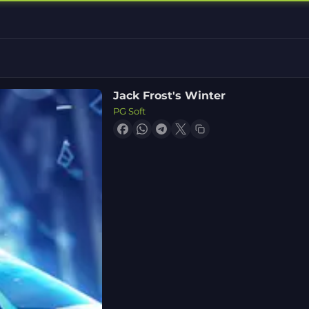
Jack Frost's Winter
PG Soft