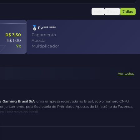
Hoje
3 dias
7 dias
🥈
erece uma experiência completa para quem busca diversão e
Ev*** ****
R$ 3,50
Pagamento
R$ 1,00
Aposta
7
x
Multiplicador
 tanto para quem está começando quanto para jogadores
Ver todos
97%
, oferece uma boa relação entre risco e retorno a cada
 Gaming Brasil S/A
, uma empresa registrada no Brasil, sob o número CNPJ
G Soft e demais provedores parceiros. Jogue com responsabilidade!
 conjuntamente, pela Secretaria de Prêmios e Apostas do Ministério da Fazenda,
a Federativa do Brasil.
so site. Utilizamos cookies apenas para melhorar a sua experiência e isso não
Continuada (BPC).