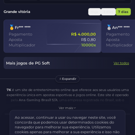
Galaxy Miner
Grande vitória
Hoje
3 dias
7 dias
PG Soft
🥇
🥈
Galaxy Miner
Fr*** ****
é um jogo de cassino online da
PG Soft
An*** ****
,
disponível na
7K
. Com mecânica envolvente e gráficos de
Pagamento
R$ 4.000,00
Pagamento
Aposta
R$ 0,80
Aposta
qualidade, oferece uma experiência completa para quem
Multiplicador
10000
x
Multiplicador
busca diversão e oportunidades de prêmios em cada
rodada.
Mais jogos de PG Soft
Ver todos
Como jogar Galaxy Miner na 7K
Para começar a jogar
Galaxy Miner
, basta ajustar o valor da
aposta e iniciar a rodada. O jogo é fácil de entender e
Expandir
indicado tanto para quem está começando quanto para
7K
é um site de entretenimento online que oferece aos seus usuários uma
jogadores experientes da PG Soft.
experiência única em apostas esportivas e jogos online. Este site é operado
pela
Ana Gaming Brasil S/A
, uma empresa registrada no Brasil, sob o
Sobre o Galaxy Miner
número CNPJ
55.933.850/0001-34
, entidade devidamente autorizada a
Ver mais
O
Galaxy Miner
segue o padrão de qualidade da PG Soft,
operar a modalidade lotérica de apostas de quota fixa no Brasil, em
temática desportiva e jogos online, conjuntamente, pela Secretaria de
com tecnologia auditada e resultados aleatórios. Com RTP
Ao acessar, continuar a usar ou navegar neste site, você
Este site utiliza cookies
Prêmios e Apostas do Ministério da Fazenda, conforme Portaria SPA/MF
+18 · JOGUE COM
médio de
96.77%
, oferece uma boa relação entre risco e
concorda que podemos usar determinados cookies do
n.º 322/2025, publicada em 17 de fevereiro de 2025 no Diário Oficial da
RESPONSABILIDADE
navegador para melhorar sua experiência. Utilizamos
retorno a cada partida.
República Federativa do Brasil.
cookies apenas para melhorar a sua experiência e isso não
APOSTA NÃO É