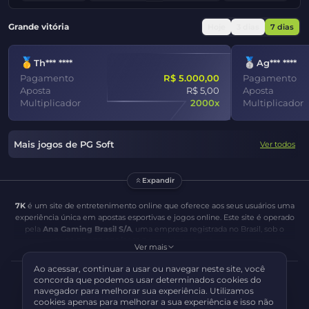
Futebol Fever
Grande vitória
Hoje
3 dias
7 dias
PG Soft
🥇
🥈
Futebol Fever
Th*** ****
é um jogo de cassino online da
PG Soft
Ag*** ****
,
disponível na
7K
. Com mecânica envolvente e gráficos de
Pagamento
R$ 5.000,00
Pagamento
Aposta
R$ 5,00
Aposta
qualidade, oferece uma experiência completa para quem
Multiplicador
2000
x
Multiplicador
busca diversão e oportunidades de prêmios em cada
rodada.
Mais jogos de PG Soft
Ver todos
Como jogar Futebol Fever na 7K
Para começar a jogar
Futebol Fever
, basta ajustar o valor da
aposta e iniciar a rodada. O jogo é fácil de entender e
Expandir
indicado tanto para quem está começando quanto para
7K
é um site de entretenimento online que oferece aos seus usuários uma
jogadores experientes da PG Soft.
experiência única em apostas esportivas e jogos online. Este site é operado
pela
Ana Gaming Brasil S/A
, uma empresa registrada no Brasil, sob o
Sobre o Futebol Fever
número CNPJ
55.933.850/0001-34
, entidade devidamente autorizada a
Ver mais
O
Futebol Fever
segue o padrão de qualidade da PG Soft,
operar a modalidade lotérica de apostas de quota fixa no Brasil, em
temática desportiva e jogos online, conjuntamente, pela Secretaria de
com tecnologia auditada e resultados aleatórios. Com RTP
Ao acessar, continuar a usar ou navegar neste site, você
Este site utiliza cookies
Prêmios e Apostas do Ministério da Fazenda, conforme Portaria SPA/MF
+18 · JOGUE COM
médio de
96.73%
, oferece uma boa relação entre risco e
concorda que podemos usar determinados cookies do
n.º 322/2025, publicada em 17 de fevereiro de 2025 no Diário Oficial da
RESPONSABILIDADE
navegador para melhorar sua experiência. Utilizamos
retorno a cada partida.
República Federativa do Brasil.
cookies apenas para melhorar a sua experiência e isso não
APOSTA NÃO É