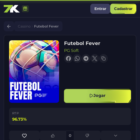
Entrar
Cadastrar
Cassino
Futebol Fever
Futebol Fever
PG Soft
Jogar
RTP
96.73%
0