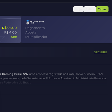
Hoje
3 dias
7 dias
🥈
uma experiência completa para quem busca diversão e
Ta*** ****
R$ 96,00
Pagamento
R$ 4,00
Aposta
48
x
Multiplicador
 para quem está começando quanto para jogadores experientes da
Ver todos
ferece uma boa relação entre risco e retorno a cada partida.
 Gaming Brasil S/A
, uma empresa registrada no Brasil, sob o número CNPJ
 conjuntamente, pela Secretaria de Prêmios e Apostas do Ministério da Fazenda,
G Soft e demais provedores parceiros. Jogue com responsabilidade!
a Federativa do Brasil.
so site. Utilizamos cookies apenas para melhorar a sua experiência e isso não
Continuada (BPC).