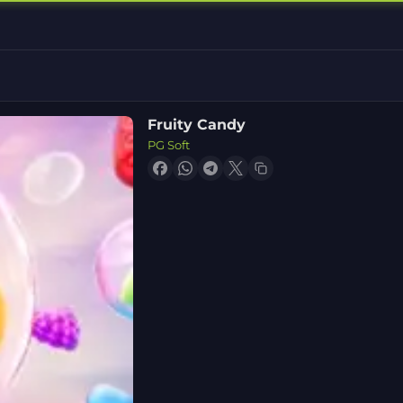
Fruity Candy
PG Soft