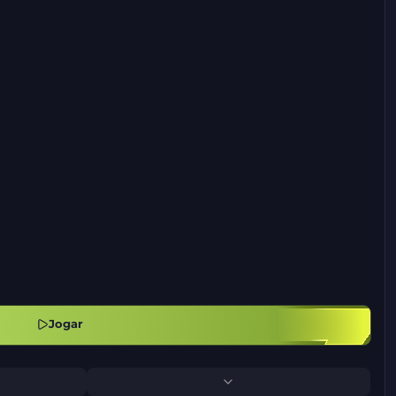
Jogar