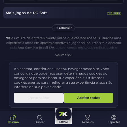
Forge of Wealth
Mais jogos de PG Soft
Ver todos
PG Soft
Forge of Wealth
é um jogo de cassino online da
PG Soft
,
Expandir
disponível na
7K
. Com mecânica envolvente e gráficos de
qualidade, oferece uma experiência completa para quem
7K
é um site de entretenimento online que oferece aos seus usuários uma
experiência única em apostas esportivas e jogos online. Este site é operado
busca diversão e oportunidades de prêmios em cada
pela
Ana Gaming Brasil S/A
, uma empresa registrada no Brasil, sob o
rodada.
número CNPJ
55.933.850/0001-34
, entidade devidamente autorizada a
Ver mais
operar a modalidade lotérica de apostas de quota fixa no Brasil, em
Como jogar Forge of Wealth na 7K
temática desportiva e jogos online, conjuntamente, pela Secretaria de
Prêmios e Apostas do Ministério da Fazenda, conforme Portaria SPA/MF
Para começar a jogar
Forge of Wealth
, basta ajustar o valor
+18 · JOGUE COM
Ao acessar, continuar a usar ou navegar neste site, você
Este site utiliza cookies
n.º 322/2025, publicada em 17 de fevereiro de 2025 no Diário Oficial da
RESPONSABILIDADE
da aposta e iniciar a rodada. O jogo é fácil de entender e
concorda que podemos usar determinados cookies do
República Federativa do Brasil.
navegador para melhorar sua experiência. Utilizamos
APOSTA NÃO É
indicado tanto para quem está começando quanto para
INVESTIMENTO
cookies apenas para melhorar a sua experiência e isso não
jogadores experientes da PG Soft.
Ao acessar, continuar a usar ou navegar neste site, você concorda que
interfere na sua privacidade.
podemos usar determinados cookies do navegador para melhorar sua
Sobre o Forge of Wealth
experiência ao usar nosso site. Utilizamos cookies apenas para melhorar a
Personalizar
Aceitar todos
sua experiência e isso não interfere na sua privacidade.
O
Forge of Wealth
segue o padrão de qualidade da PG Soft,
com tecnologia auditada e resultados aleatórios. Com RTP
O uso desta plataforma é proibido para
beneficiários de Bolsa Família e
médio de
96.33%
, oferece uma boa relação entre risco e
Benefício de Prestação Continuada (BPC).
retorno a cada partida.
Menu
Cassino
Buscar
Torneios
Esportes