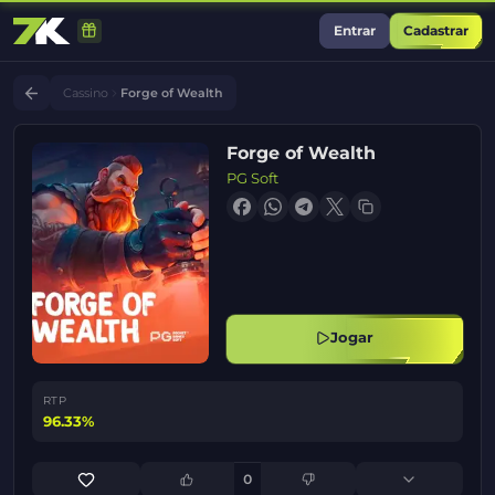
Entrar
Cadastrar
Cassino
Forge of Wealth
Forge of Wealth
PG Soft
Jogar
RTP
96.33%
0