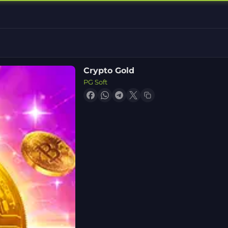
Crypto Gold
PG Soft