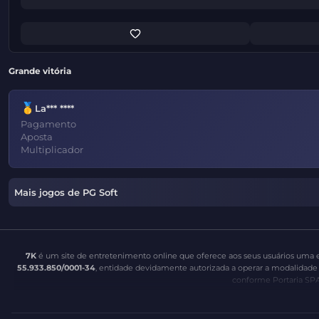
Crypto Gold
Grande vitória
PG Soft
🥇
Crypto Gold
La*** ****
é um jogo de cassino online da
PG Soft
, disponível
oportunidades de prêmios em cada rodada.
Pagamento
Aposta
Como jogar Crypto Gold na 7K
Multiplicador
Para começar a jogar
Crypto Gold
, basta ajustar o valor da apo
Soft.
Mais jogos de PG Soft
Sobre o Crypto Gold
O
Crypto Gold
segue o padrão de qualidade da PG Soft, com tec
Por que jogar Crypto Gold na 7K
7K
é um site de entretenimento online que oferece aos seus usuários uma ex
55.933.850/0001-34
, entidade devidamente autorizada a operar a modalidade l
Na
7K
, você joga com total segurança, suporte rápido e depósito
conforme Portaria SPA/
Ao acessar, continuar a usar ou navegar neste site, você concorda que podemo
RTP