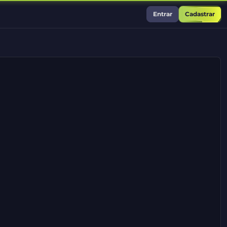
Entrar
Cadastrar