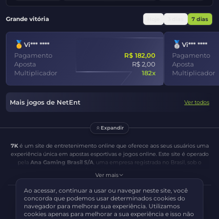
Football: Champions Cup
Grande vitória
Hoje
3 dias
7 dias
NetEnt
🥇
🥈
Football: Champions Cup
Vi*** ****
é um jogo de cassino online da
Vi*** ****
NetEnt
, disponível na
7K
. Com mecânica envolvente e
Pagamento
R$ 182,00
Pagamento
Aposta
R$ 2,00
Aposta
gráficos de qualidade, oferece uma experiência completa
Multiplicador
182
x
Multiplicador
para quem busca diversão e oportunidades de prêmios em
cada rodada.
Mais jogos de NetEnt
Ver todos
Como jogar Football: Champions Cup na 7K
Para começar a jogar
Football: Champions Cup
, basta
ajustar o valor da aposta e iniciar a rodada. O jogo é fácil de
Expandir
entender e indicado tanto para quem está começando
7K
é um site de entretenimento online que oferece aos seus usuários uma
quanto para jogadores experientes da NetEnt.
experiência única em apostas esportivas e jogos online. Este site é operado
pela
Ana Gaming Brasil S/A
, uma empresa registrada no Brasil, sob o
Sobre o Football: Champions Cup
número CNPJ
55.933.850/0001-34
, entidade devidamente autorizada a
Ver mais
O
Football: Champions Cup
segue o padrão de qualidade
operar a modalidade lotérica de apostas de quota fixa no Brasil, em
temática desportiva e jogos online, conjuntamente, pela Secretaria de
da NetEnt, com tecnologia auditada e resultados aleatórios.
Ao acessar, continuar a usar ou navegar neste site, você
Este site utiliza cookies
Prêmios e Apostas do Ministério da Fazenda, conforme Portaria SPA/MF
+18 · JOGUE COM
Com RTP médio de
96.82%
, oferece uma boa relação entre
concorda que podemos usar determinados cookies do
n.º 322/2025, publicada em 17 de fevereiro de 2025 no Diário Oficial da
RESPONSABILIDADE
navegador para melhorar sua experiência. Utilizamos
risco e retorno a cada partida.
República Federativa do Brasil.
cookies apenas para melhorar a sua experiência e isso não
APOSTA NÃO É