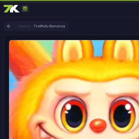
Cassino
Trollfufu Bonanza