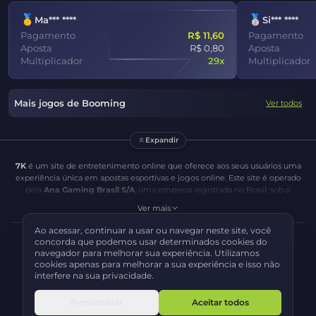
🥇
🥈
Fish Tales Halloween
Ma*** ****
é um jogo de cassino online da
Si*** ****
Booming
, disponível na
7K
. Com mecânica envolvente e
Pagamento
R$ 11,60
Pagamento
Aposta
R$ 0,80
Aposta
gráficos de qualidade, oferece uma experiência completa
Multiplicador
29
x
Multiplicador
para quem busca diversão e oportunidades de prêmios em
cada rodada.
Mais jogos de Booming
Ver todos
Como jogar Fish Tales Halloween na 7K
Para começar a jogar
Fish Tales Halloween
, basta ajustar o
valor da aposta e iniciar a rodada. O jogo é fácil de entender
Expandir
e indicado tanto para quem está começando quanto para
7K
é um site de entretenimento online que oferece aos seus usuários uma
jogadores experientes da Booming.
experiência única em apostas esportivas e jogos online. Este site é operado
pela
Ana Gaming Brasil S/A
, uma empresa registrada no Brasil, sob o
Sobre o Fish Tales Halloween
número CNPJ
55.933.850/0001-34
, entidade devidamente autorizada a
Ver mais
O
Fish Tales Halloween
segue o padrão de qualidade da
operar a modalidade lotérica de apostas de quota fixa no Brasil, em
temática desportiva e jogos online, conjuntamente, pela Secretaria de
Booming, com tecnologia auditada e resultados aleatórios.
Ao acessar, continuar a usar ou navegar neste site, você
Este site utiliza cookies
Prêmios e Apostas do Ministério da Fazenda, conforme Portaria SPA/MF
+18 · JOGUE COM
Com RTP médio de
97%
, oferece uma boa relação entre
concorda que podemos usar determinados cookies do
n.º 322/2025, publicada em 17 de fevereiro de 2025 no Diário Oficial da
RESPONSABILIDADE
navegador para melhorar sua experiência. Utilizamos
risco e retorno a cada partida.
República Federativa do Brasil.
cookies apenas para melhorar a sua experiência e isso não
APOSTA NÃO É
INVESTIMENTO
interfere na sua privacidade.
Por que jogar Fish Tales Halloween na 7K
Ao acessar, continuar a usar ou navegar neste site, você concorda que
podemos usar determinados cookies do navegador para melhorar sua
Na
7K
, você joga com total segurança, suporte rápido e
Personalizar
Aceitar todos
experiência ao usar nosso site. Utilizamos cookies apenas para melhorar a
depósitos via Pix. A plataforma é licenciada e reúne