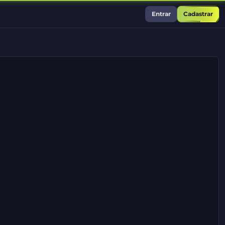
Entrar
Cadastrar