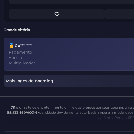
Buffalo Hold and Win Extreme
Grande vitória
Booming
🥇
Buffalo Hold and Win Extreme
Gu*** ****
é um jogo de cassino online da
diversão e oportunidades de prêmios em cada rodada.
Pagamento
Aposta
Como jogar Buffalo Hold and Win Extreme na 7K
Multiplicador
Para começar a jogar
Buffalo Hold and Win Extreme
, basta aj
jogadores experientes da Booming.
Mais jogos de Booming
Sobre o Buffalo Hold and Win Extreme
O
Buffalo Hold and Win Extreme
segue o padrão de qualidade 
retorno a cada partida.
7K
é um site de entretenimento online que oferece aos seus usuários uma ex
55.933.850/0001-34
Por que jogar Buffalo Hold and Win Extreme na 7K
, entidade devidamente autorizada a operar a modalidade l
conforme Portaria SPA/
Na
7K
, você joga com total segurança, suporte rápido e depósit
responsabilidade!
Ao acessar, continuar a usar ou navegar neste site, você concorda que podemo