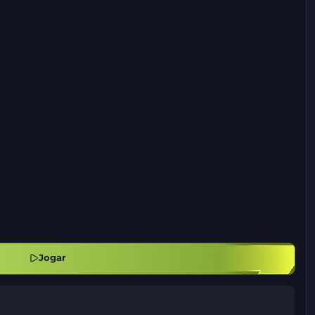
Jogar