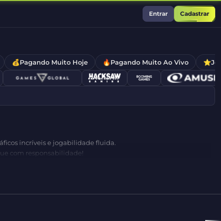
Entrar
Cadastrar
💰
🔥
⭐
Pagando Muito Hoje
Pagando Muito Ao Vivo
Jo
cos incríveis e jogabilidade fluida.
ogue com responsabilidade!