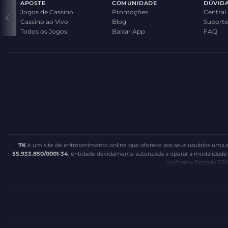
APOSTE
COMUNIDADE
DÚVID
Jogos de Cassino
Promoções
Central
Cassino ao Vivo
Blog
Suporte
Todos os Jogos
Baixar App
FAQ
7K
é um site de entretenimento online que oferece aos seus usuários uma ex
55.933.850/0001-34
, entidade devidamente autorizada a operar a modalidade l
conforme Portaria SPA/
Ao acessar, continuar a usar ou navegar neste site, você concorda que podemo
O uso desta plata