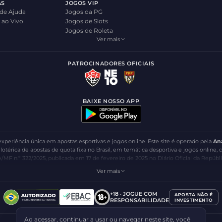
AS
JOGOS VIP
 de Ajuda
Jogos da PG
 ao Vivo
Jogos de Slots
Jogos de Roleta
Ver mais
PATROCINADORES OFICIAIS
BAIXE NOSSO APP
periência única em apostas esportivas e jogos online. Este site é operado pela
Ana
otérica de apostas de quota fixa no Brasil, em temática desportiva e jogos online,
MF n.º 322/2025, publicada em 17 de fevereiro de 2025 no Diário Oficial da Repúblic
Ver mais
s usar determinados cookies do navegador para melhorar sua experiência ao usar nos
interfere na sua privacidade.
+18 · JOGUE COM
APOSTA NÃO É
forma é proibido para
beneficiários de Bolsa Família e Benefício de Prestação 
RESPONSABILIDADE
INVESTIMENTO
Ao acessar, continuar a usar ou navegar neste site, você
Este site utiliza cookies