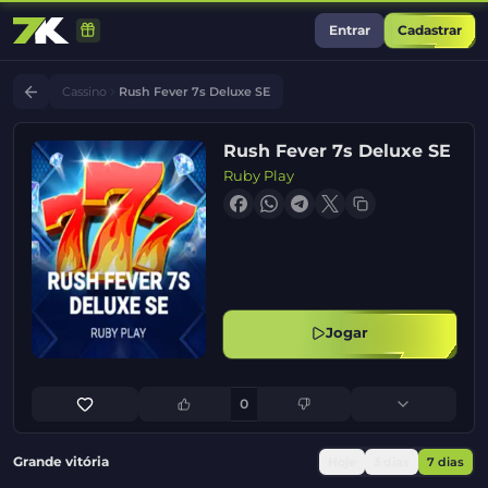
Entrar
Cadastrar
Cassino
Rush Fever 7s Deluxe SE
Rush Fever 7s Deluxe SE
Ruby Play
Jogar
0
Rush Fever 7s Deluxe SE
Grande vitória
Hoje
3 dias
7 dias
Ruby Play