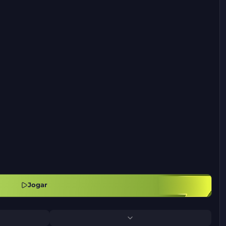
Jogar