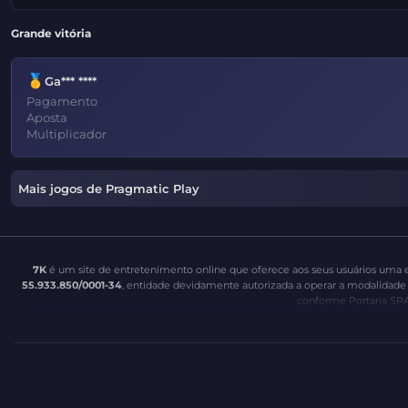
Mega Sic Bac
Grande vitória
Pragmatic Play
🥇
Mega Sic Bac
Ga*** ****
é um jogo de cassino online da
Pragmatic Play
, 
oportunidades de prêmios em cada rodada.
Pagamento
Aposta
Como jogar Mega Sic Bac na 7K
Multiplicador
Para começar a jogar
Mega Sic Bac
, basta ajustar o valor da a
Pragmatic Play.
Mais jogos de Pragmatic Play
Sobre o Mega Sic Bac
O
Mega Sic Bac
segue o padrão de qualidade da Pragmatic Play
partida.
7K
é um site de entretenimento online que oferece aos seus usuários uma ex
55.933.850/0001-34
Por que jogar Mega Sic Bac na 7K
, entidade devidamente autorizada a operar a modalidade l
conforme Portaria SPA/
Na
7K
, você joga com total segurança, suporte rápido e depósito
responsabilidade!
Ao acessar, continuar a usar ou navegar neste site, você concorda que podemo
O uso desta plata