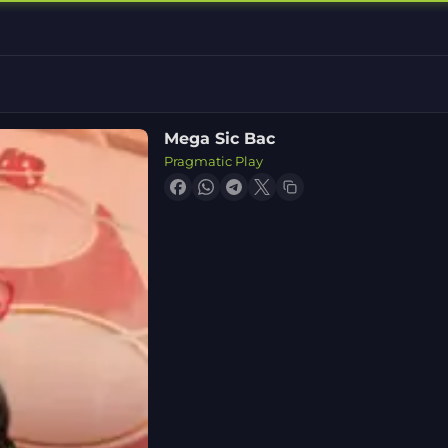
Mega Sic Bac
Pragmatic Play