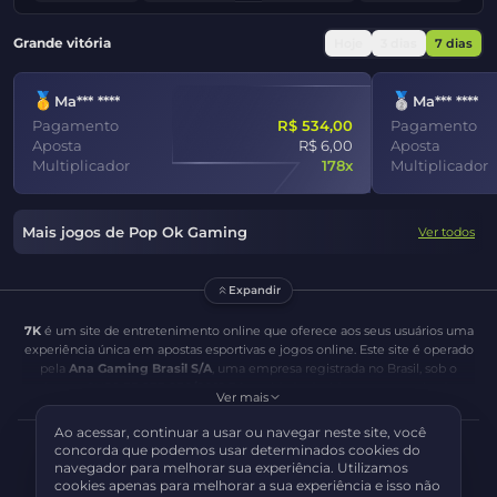
Crazy Poki
Grande vitória
Hoje
3 dias
7 dias
Pop Ok Gaming
🥇
🥈
Crazy Poki
Ma*** ****
é um jogo de cassino online da
Pop Ok Gaming
Ma*** ****
,
disponível na
7K
. Com mecânica envolvente e gráficos de
Pagamento
R$ 534,00
Pagamento
Aposta
R$ 6,00
Aposta
qualidade, oferece uma experiência completa para quem
Multiplicador
178
x
Multiplicador
busca diversão e oportunidades de prêmios em cada
rodada.
Mais jogos de Pop Ok Gaming
Ver todos
Como jogar Crazy Poki na 7K
Para começar a jogar
Crazy Poki
, basta ajustar o valor da
aposta e iniciar a rodada. O jogo é fácil de entender e
Expandir
indicado tanto para quem está começando quanto para
7K
é um site de entretenimento online que oferece aos seus usuários uma
jogadores experientes da Pop Ok Gaming.
experiência única em apostas esportivas e jogos online. Este site é operado
pela
Ana Gaming Brasil S/A
, uma empresa registrada no Brasil, sob o
Sobre o Crazy Poki
número CNPJ
55.933.850/0001-34
, entidade devidamente autorizada a
Ver mais
O
Crazy Poki
segue o padrão de qualidade da Pop Ok
operar a modalidade lotérica de apostas de quota fixa no Brasil, em
temática desportiva e jogos online, conjuntamente, pela Secretaria de
Gaming, com tecnologia auditada e resultados aleatórios.
Ao acessar, continuar a usar ou navegar neste site, você
Este site utiliza cookies
Prêmios e Apostas do Ministério da Fazenda, conforme Portaria SPA/MF
+18 · JOGUE COM
Com RTP médio de
95.96%
, oferece uma boa relação entre
concorda que podemos usar determinados cookies do
n.º 322/2025, publicada em 17 de fevereiro de 2025 no Diário Oficial da
RESPONSABILIDADE
navegador para melhorar sua experiência. Utilizamos
risco e retorno a cada partida.
República Federativa do Brasil.
cookies apenas para melhorar a sua experiência e isso não
APOSTA NÃO É