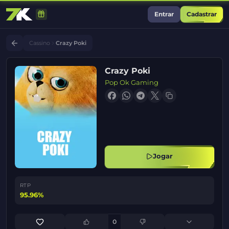
Entrar
Cadastrar
Cassino
Crazy Poki
Crazy Poki
Pop Ok Gaming
Jogar
RTP
95.96%
0