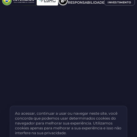
forma é proibido para
beneficiários de Bolsa Família e Benefício de Prestação 
RESPONSABILIDADE
INVESTIMENTO
Ao acessar, continuar a usar ou navegar neste site, você
Este site utiliza cookies
concorda que podemos usar determinados cookies do
navegador para melhorar sua experiência. Utilizamos
cookies apenas para melhorar a sua experiência e isso não
interfere na sua privacidade.