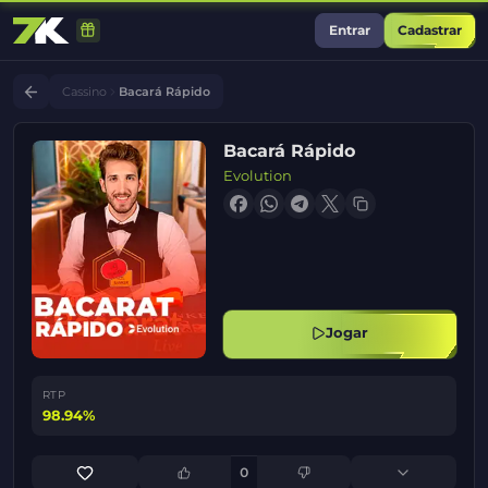
Entrar
Cadastrar
Cassino
Bacará Rápido
Bacará Rápido
Evolution
Jogar
RTP
98.94%
0