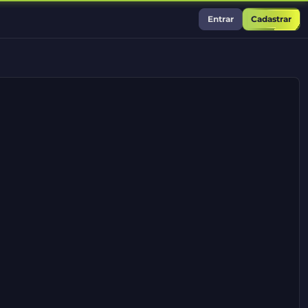
Entrar
Cadastrar