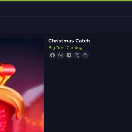
Christmas Catch
Big Time Gaming