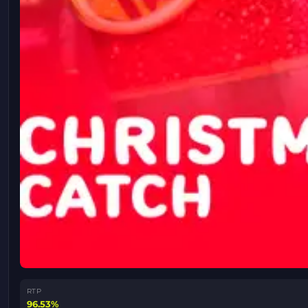
RTP
96.53%