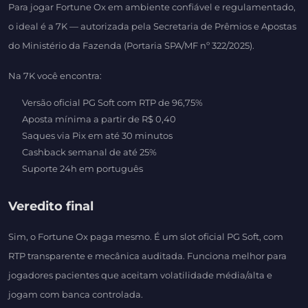
Para jogar Fortune Ox em ambiente confiável e regulamentado,
o ideal é a 7K — autorizada pela Secretaria de Prêmios e Apostas
do Ministério da Fazenda (Portaria SPA/MF nº 322/2025).
Na 7K você encontra:
Versão oficial PG Soft com RTP de 96,75%
Aposta mínima a partir de R$ 0,40
Saques via Pix em até 30 minutos
Cashback semanal de até 25%
Suporte 24h em português
Veredito final
Sim, o Fortune Ox paga mesmo. É um slot oficial PG Soft, com
RTP transparente e mecânica auditada. Funciona melhor para
jogadores pacientes que aceitam volatilidade média/alta e
jogam com banca controlada.