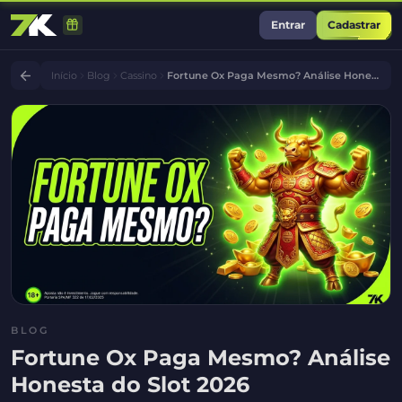
Entrar
Cadastrar
Início
Blog
Cassino
Fortune Ox Paga Mesmo? Análise Honesta do Slot 2026
BLOG
Fortune Ox Paga Mesmo? Análise
Honesta do Slot 2026