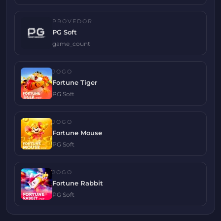
PROVEDOR
PG Soft
game_count
JOGO
Fortune Tiger
PG Soft
JOGO
Fortune Mouse
PG Soft
JOGO
Fortune Rabbit
PG Soft