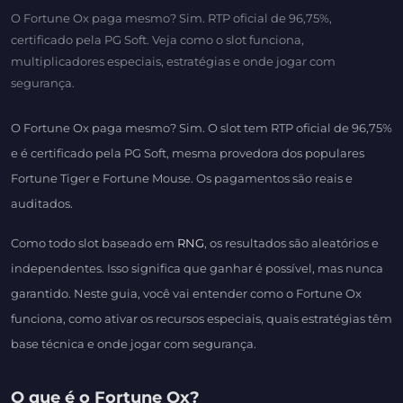
O Fortune Ox paga mesmo? Sim. RTP oficial de 96,75%,
certificado pela PG Soft. Veja como o slot funciona,
multiplicadores especiais, estratégias e onde jogar com
segurança.
O Fortune Ox paga mesmo? Sim. O slot tem RTP oficial de 96,75%
e é certificado pela PG Soft, mesma provedora dos populares
Fortune Tiger e Fortune Mouse. Os pagamentos são reais e
auditados.
Como todo slot baseado em
RNG
, os resultados são aleatórios e
independentes. Isso significa que ganhar é possível, mas nunca
garantido. Neste guia, você vai entender como o Fortune Ox
funciona, como ativar os recursos especiais, quais estratégias têm
base técnica e onde jogar com segurança.
O que é o Fortune Ox?