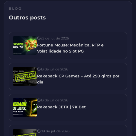
BLOG
Outros posts
23 de jul. de 2026
Fortune Mouse: Mecânica, RTP e
Volatilidade no Slot PG
13 de jul. de 2026
Rakeback CP Games – Até 250 giros por
dia
13 de jul. de 2026
Rakeback JETX | 7K Bet
09 de jul. de 2026